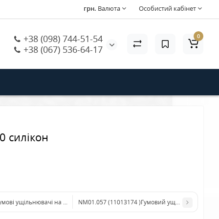
грн.
Валюта
Особистий кабінет
0
+38 (098) 744-51-54
+38 (067) 536-64-17
0 силікон
умові ущільнювачі на носик бойлера велика 0090-20 силікон
NM01.057 (11013174 )Гумовий ущільнювач на н