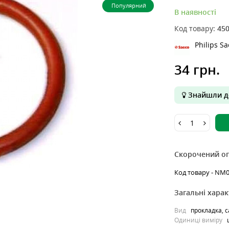
Популярний
В наявності
Код товару:
45
Philips S
34 грн.
Знайшли д
Скорочений о
Код товару - NM01
Загальні хара
Вид
прокладка, 
Одиниці виміру