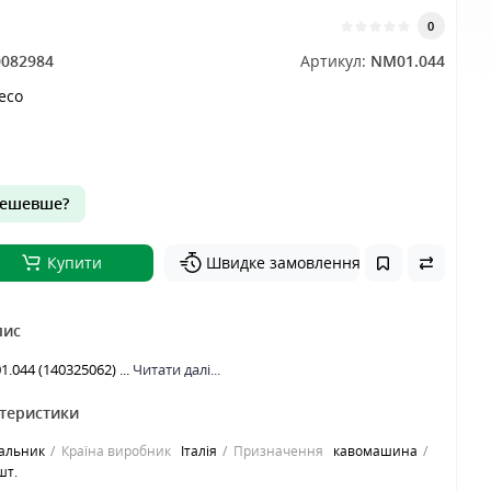
0
0082984
Артикул:
NM01.044
aeco
ешевше?
Купити
Швидке замовлення
пис
.044 (140325062) ...
Читати далі...
ктеристики
сальник
Країна виробник
Італія
Призначення
кавомашина
шт.