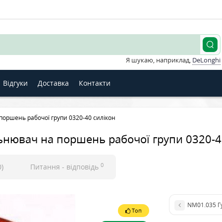
Я шукаю, наприклад,
DeLonghi
Відгуки
Доставка
Контакти
оршень рабочої групи 0320-40 силікон
нювач на поршень рабочої групи 0320-4
0
0)
Питання - відповідь
NM01.035 Г
Топ