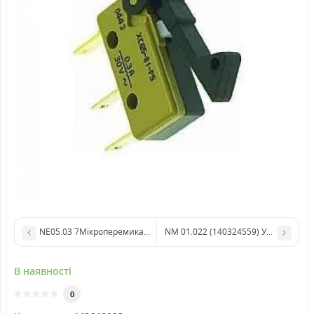
NM 01.022 (140324559) Ущільнювал
NE05.03 7Мікроперемикач відкриття дверцят Роял
В наявності
0