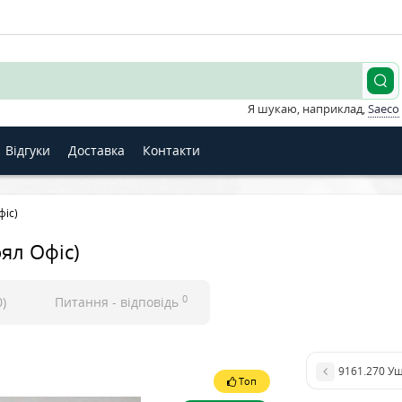
Я шукаю, наприклад,
Saeco
Відгуки
Доставка
Контакти
фіс)
ял Офіс)
0
0)
Питання - відповідь
9161.270 Ущ
Топ