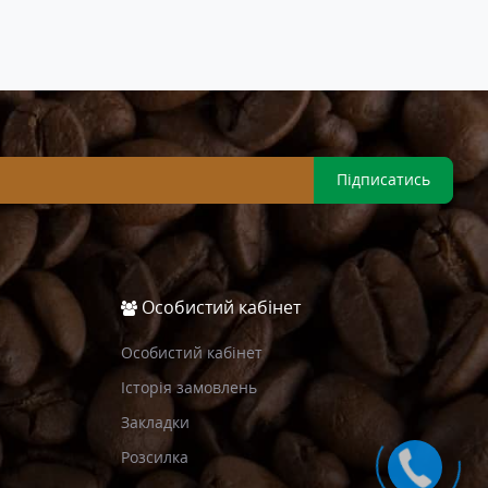
Підписатись
Особистий кабінет
Особистий кабінет
Історія замовлень
Закладки
Розсилка