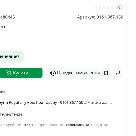
0
9480445
Артикул:
9161.367.150
aeco
ешевше?
Купити
Швидке замовлення
пис
пи Royal з гумою Код товару - 9161.367.150 ...
Читати далі...
ктеристики
на виробник
Італія
Призначення
кавомашина
Одиниці