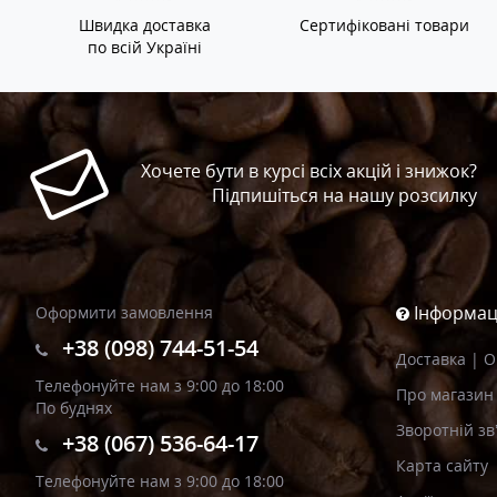
Швидка доставка
Сертифіковані товари
по всій Україні
Хочете бути в курсі всіх акцій і знижок?
Підпишіться на нашу розсилку
Інформац
Оформити замовлення
+38 (098) 744-51-54
Доставка | 
Телефонуйте нам з 9:00 до 18:00
Про магазин
По буднях
Зворотній зв
+38 (067) 536-64-17
Карта сайту
Телефонуйте нам з 9:00 до 18:00