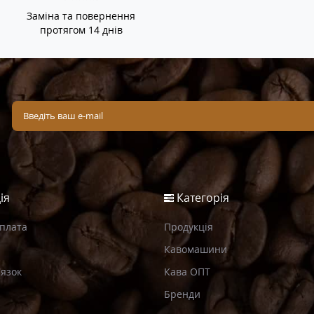
Заміна та повернення
протягом 14 днів
ія
Категорія
Оплата
Продукція
Кавомашини
’язок
Кава ОПТ
Бренди