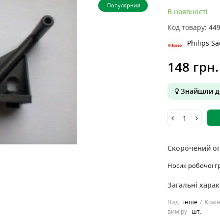
Популярний
В наявності
Код товару:
44
Philips S
148 грн.
Знайшли д
Скорочений о
Носик робочої гру
Загальні хара
Вид
інше
Краї
виміру
шт.