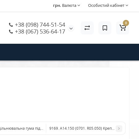
грн.
Валюта
Особистий кабінет
0
+38 (098) 744-51-54
+38 (067) 536-64-17
ільнювальна гума під бункер зерна Вієнна
9169. А14.150 (0701. R05.050) Креплення сита у р