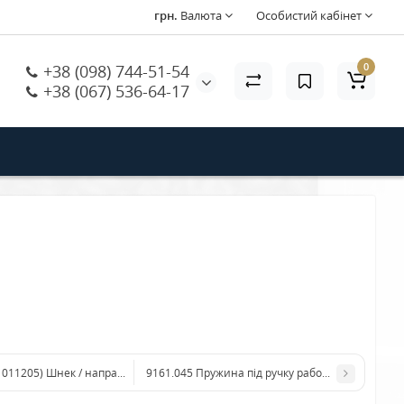
грн.
Валюта
Особистий кабінет
0
+38 (098) 744-51-54
+38 (067) 536-64-17
1011205) Шнек / направляюючий в кавомолку (Інканто, вендІнг)
9161.045 Пружина під ручку рабочої групи