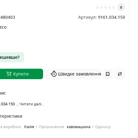
0
9480403
Артикул:
9161.034.150
aeco
ешевше?
Купити
Швидке замовлення
пис
034.150 ...
Читати далі...
ктеристики
на виробник
Італія
Призначення
кавомашина
Одиниці