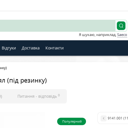
Я шукаю, наприклад,
Saeco
Відгуки
Доставка
Контакти
нку)
л (під резинку)
0
0)
Питання - відповідь
9141.001 (1
Популярний