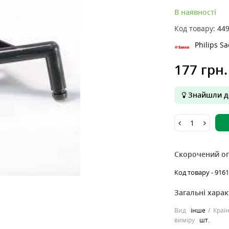
В наявності
Код товару:
44
Philips S
177 грн.
Знайшли д
Скорочений о
Код товару - 9161.
Загальні хара
Вид
інше
Краї
виміру
шт.