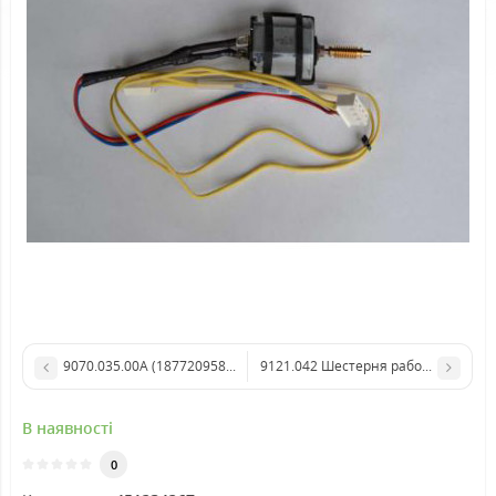
9070.035.00А (187720958) Помпа Ulka EX5
9121.042 Шестерня рабочої групи ма
В наявності
0