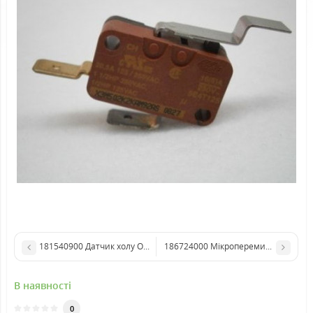
181540900 Датчик холу Одеа, Інканто
186724000 Мікроперемикач н
В наявності
0