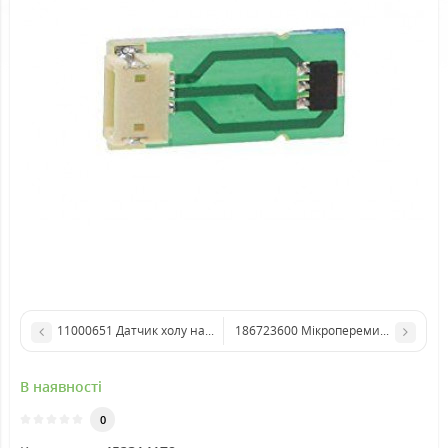
11000651 Датчик холу на кавомолку (Одеа, Інканто)
В наявності
0