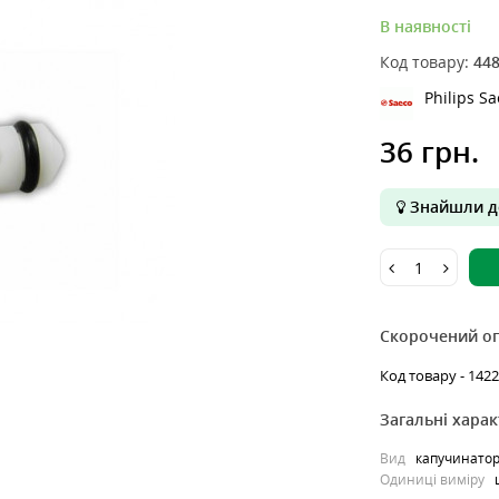
В наявності
Код товару:
44
Philips S
36 грн.
Знайшли д
Скорочений о
Код товару - 1422
Загальні хара
Вид
капучинато
Одиниці виміру