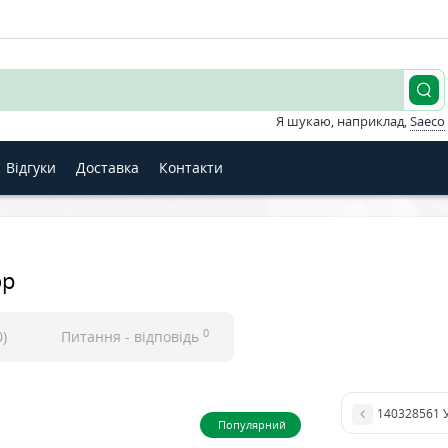
Я шукаю, наприклад,
Saeco
Відгуки
Доставка
Контакти
ор
0
0)
Питання - відповідь
Популярний