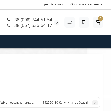
грн.
Валюта
Особистий кабінет
0
+38 (098) 744-51-54
+38 (067) 536-64-17
140328561 Ущільнювальна гумка на кран горячої води Вієнна, Інканто OR D = 4,48 x 1,9
142520130 Капучинатор белый