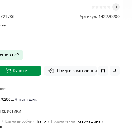
0
8721736
Артикул:
142270200
aeco
ешевше?
Купити
Швидке замовлення
пис
70200 ...
Читати далі...
ктеристики
р
Країна виробник
Італія
Призначення
кавомашина
шт.