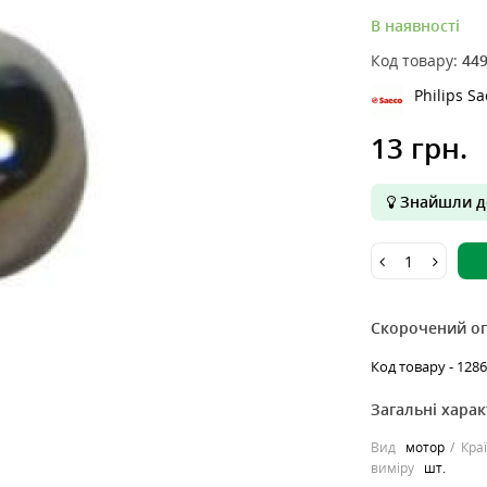
В наявності
Код товару:
44
Philips S
13 грн.
Знайшли д
Скорочений о
Код товару - 1286
Загальні хара
Вид
мотор
Кра
виміру
шт.