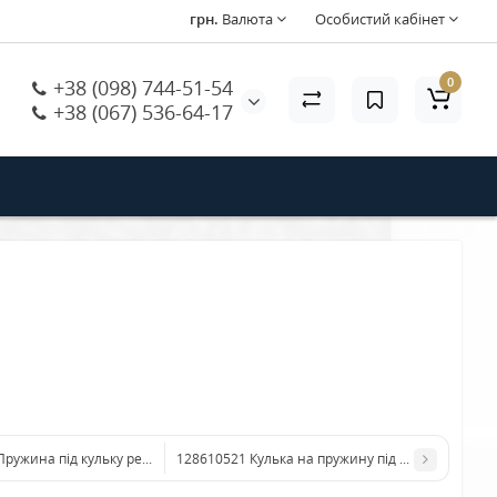
грн.
Валюта
Особистий кабінет
0
+38 (098) 744-51-54
+38 (067) 536-64-17
Пружина під кульку регулятора помелу
128610521 Кулька на пружину під ножі кавомолки