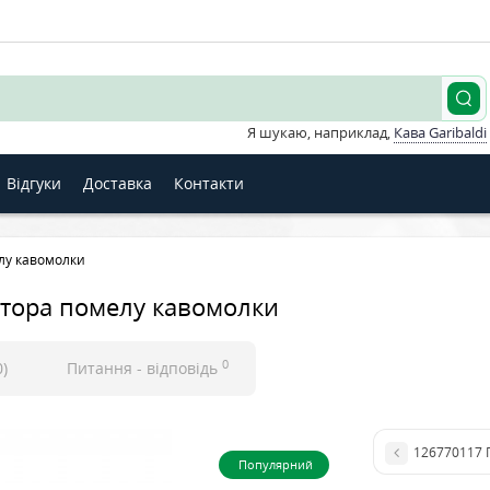
Я шукаю, наприклад,
Кава Garibaldi
Відгуки
Доставка
Контакти
елу кавомолки
ятора помелу кавомолки
0
0)
Питання - відповідь
126770117 
Популярний