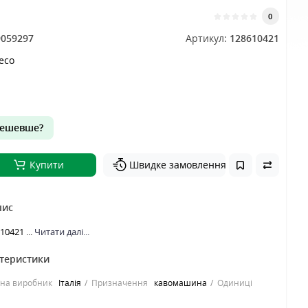
0
9059297
Артикул:
128610421
aeco
ешевше?
Купити
Швидке замовлення
пис
10421 ...
Читати далі...
ктеристики
їна виробник
Італія
Призначення
кавомашина
Одиниці