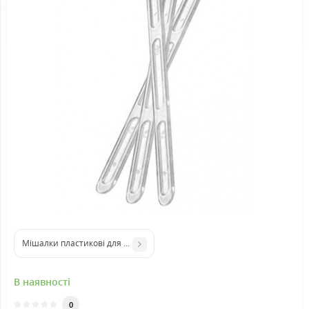
Мішалки пластикові для вендінга 90 мм
В наявності
0