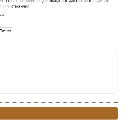
л)
110
Призначення
для холодного|для горячого
Одиниці
Тип
стаканчик
ки
Twitter