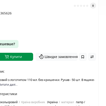
0
4365626
ешевше?
Купити
Швидке замовлення
пис
вий з логотипом 110 мл. без кришечки. Рукав - 50 шт. В ящике-
итати далі...
ктеристики
нокольоровий
Країна виробник
Україна
матеріал
папір /