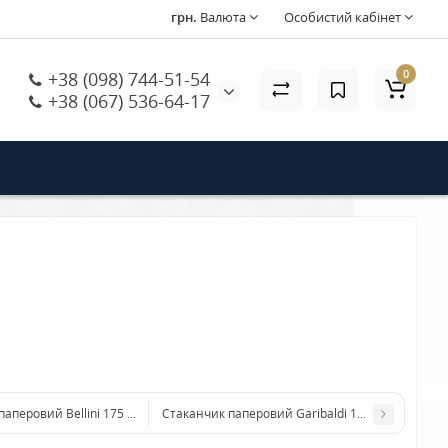
грн.
Валюта
Особистий кабінет
0
+38 (098) 744-51-54
+38 (067) 536-64-17
паперовий Bellini 175 мл (100шт)
Стаканчик паперовий Garibaldi 175 мл (100шт)