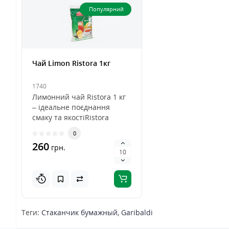
Популярний
Чай Limon Ristora 1кг
1740
Лимонний чай Ristora 1 кг
– ідеальне поєднання
смаку та якостіRistora
Limon Tea – це
0
високоякісний р..
260
грн.
Теги:
Стаканчик бумажный
,
Garibaldi