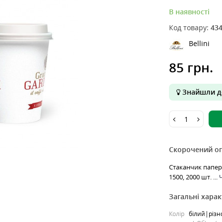
В наявності
Код товару:
43
Bellini
85 грн.
Знайшли д
Скорочений о
Стаканчик паперо
1500, 2000 шт. ...
Ч
Загальні хара
Колір
білий|різ