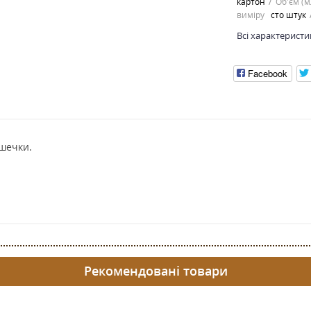
картон
Об'єм (м
виміру
сто штук
Всі характеристи
Facebook
ишечки.
Рекомендовані товари