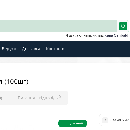
Я шукаю, наприклад,
Кава Garibaldi
Відгуки
Доставка
Контакти
л (100шт)
0
0)
Питання - відповідь
Стаканчик 
Популярний