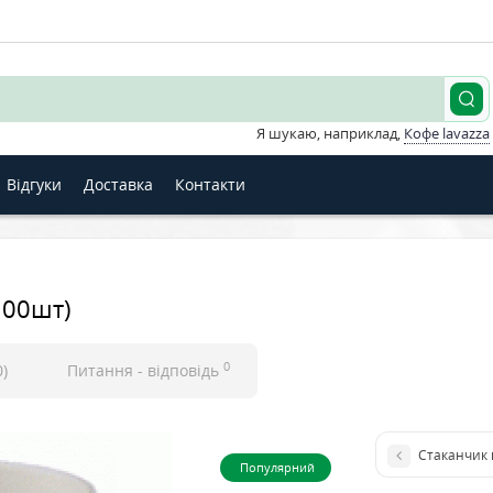
Я шукаю, наприклад,
Кофе lavazza
Відгуки
Доставка
Контакти
100шт)
0
0)
Питання - відповідь
Стаканчик 
Популярний