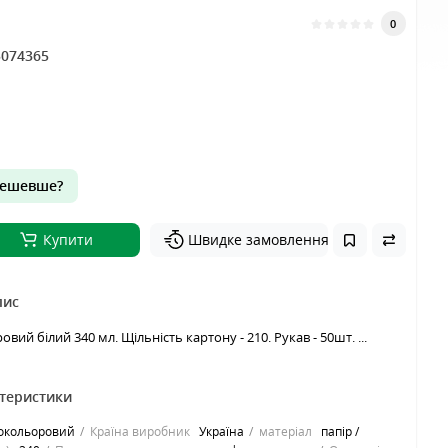
0
5074365
ешевше?
Купити
Швидке замовлення
пис
ий білий 340 мл. Щільність картону - 210. Рукав - 50шт. ...
ктеристики
нокольоровий
Країна виробник
Україна
матеріал
папір /