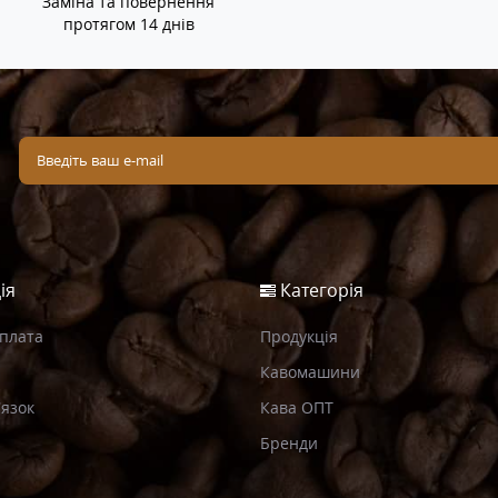
Заміна та повернення
протягом 14 днів
ія
Категорія
Оплата
Продукція
Кавомашини
’язок
Кава ОПТ
Бренди