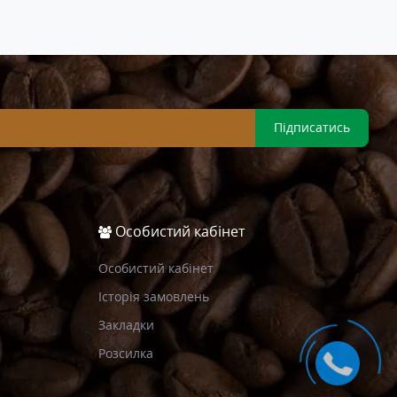
Підписатись
Особистий кабінет
Особистий кабінет
Історія замовлень
Закладки
Розсилка