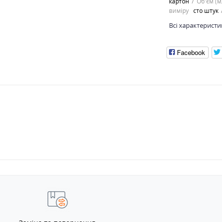
картон
Об'єм (м
виміру
сто штук
Всі характеристи
Facebook