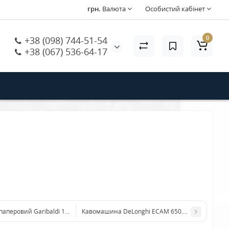
грн.
Валюта
Особистий кабінет
0
+38 (098) 744-51-54
+38 (067) 536-64-17
паперовий Garibaldi 175 мл (100шт)
Кавомашина DeLonghi ECAM 650.75 MS PrimaDonn