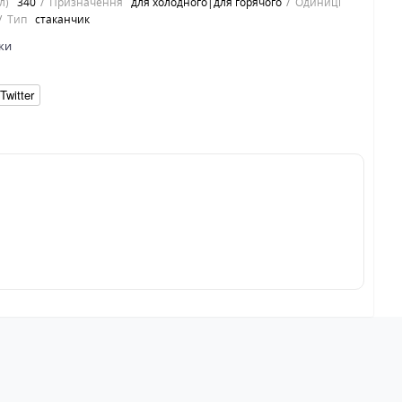
л)
340
Призначення
для холодного|для горячого
Одиниці
Тип
стаканчик
ки
Twitter