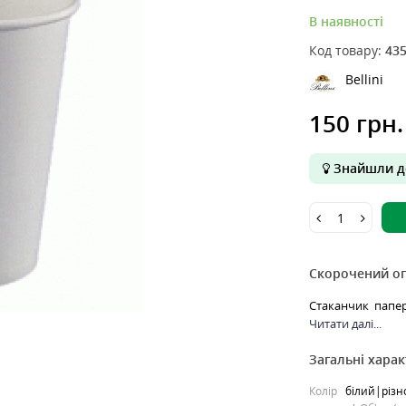
В наявності
Код товару:
43
Bellini
150 грн.
Знайшли д
Скорочений о
Стаканчик паперов
Читати далі...
Загальні хара
Колір
білий|різ