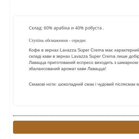
Склад: 60% арабіка и 40% робуста .
Ступінь обсмаження - середнє
Кофе в зернах Lavazza Super Crema має характерний 
складі кави в зернах
Lavazza Super Crema лише добірн
Лавацца приготований еспресо виходить з шикарною щі
збалансований аромат кави Лавацца!
Смакові ноти: шоколадний смак і чудовий післясмак м