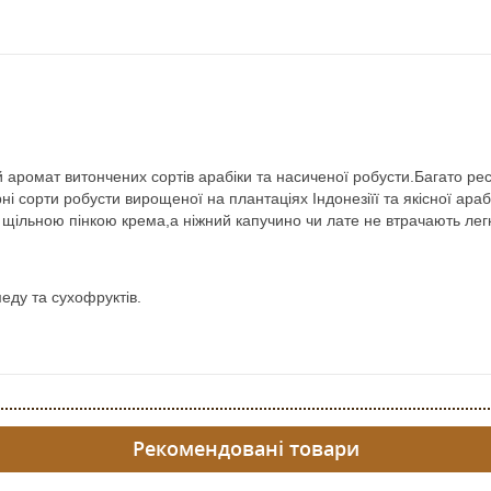
аромат витончених сортів арабіки та насиченої робусти.Багато рес
і сорти робусти вирощеної на плантаціях Індонезіїї та якісної ара
льною пінкою крема,а ніжний капучино чи лате не втрачають легкої
еду та сухофруктів.
Рекомендовані товари