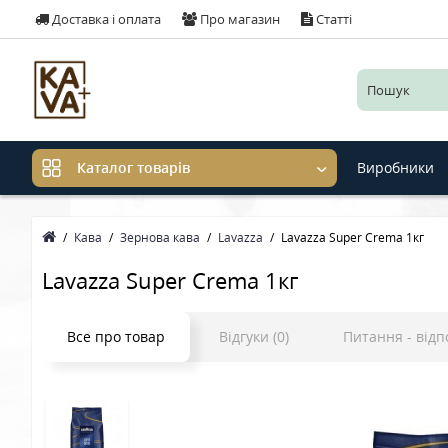
Доставка і оплата
Про магазин
Статті
Виробники
Каталог товарів
Кава
Зернова кава
Lavazza
Lavazza Super Crema 1кг
Lavazza Super Crema 1кг
Все про товар
Відгуки (0)
Питання - відп