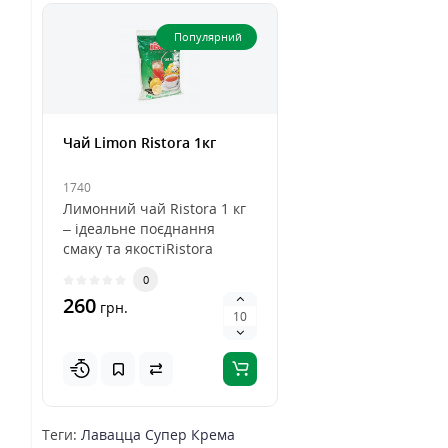
Популярний
Чай Limon Ristora 1кг
1740
Лимонний чай Ristora 1 кг
– ідеальне поєднання
смаку та якостіRistora
Limon Tea – це
0
високоякісний р..
260
грн.
Теги:
Лавацца Супер Крема