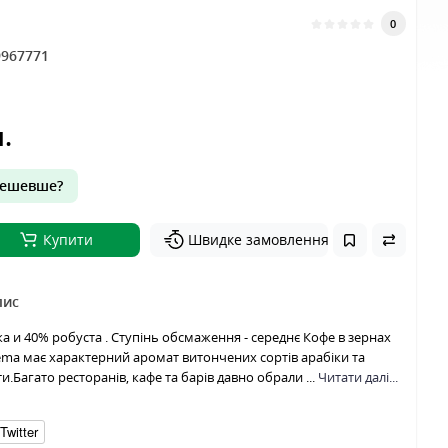
0
9967771
.
ешевше?
Купити
Швидке замовлення
пис
ка и 40% робуста . Ступінь обсмаження - середнє Кофе в зернах
ema має характерний аромат витончених сортів арабіки та
и.Багато ресторанів, кафе та барів давно обрали ...
Читати далі...
Twitter