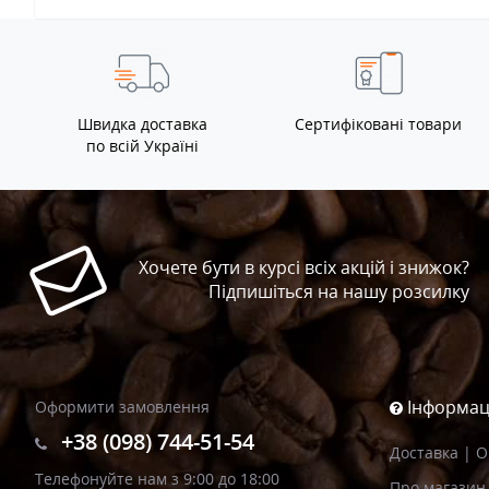
Швидка доставка
Сертифіковані товари
по всій Україні
Хочете бути в курсі всіх акцій і знижок?
Підпишіться на нашу розсилку
Інформац
Оформити замовлення
+38 (098) 744-51-54
Доставка | 
Телефонуйте нам з 9:00 до 18:00
Про магазин