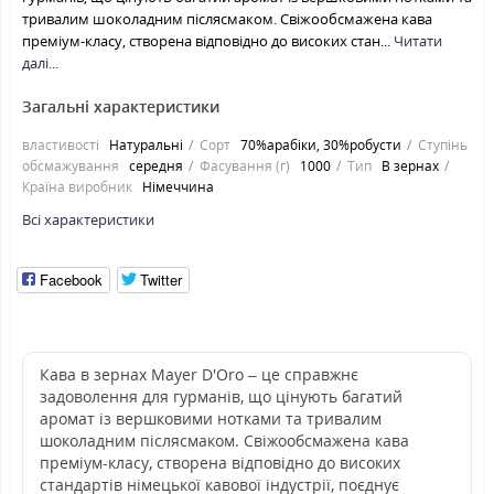
тривалим шоколадним післясмаком. Свіжообсмажена кава
преміум-класу, створена відповідно до високих стан...
Читати
далі...
Загальні характеристики
властивості
Натуральні
Сорт
70%арабіки, 30%робусти
Ступінь
обсмажування
середня
Фасування (г)
1000
Тип
В зернах
Країна виробник
Німеччина
Всі характеристики
Facebook
Twitter
Кава в зернах Mayer D'Oro – це справжнє
задоволення для гурманів, що цінують багатий
аромат із вершковими нотками та тривалим
шоколадним післясмаком. Свіжообсмажена кава
преміум-класу, створена відповідно до високих
стандартів німецької кавової індустрії, поєднує