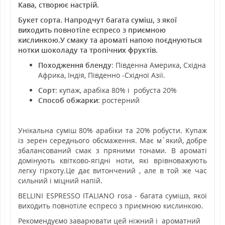
Кава, створює настрій.
Букет сорта. Напродчут багата суміш, з якої
виходить повнотіле еспресо з приємною
кислинкою.У смаку та ароматі напою поєднуються
нотки шоколаду та тропічних фруктів.
Походження бленду
: Південна Америка, Східна
Африка, Індія, Південно -Східної Азії.
Сорт
: купаж, арабіка 80% і робуста 20%
Способ обжарки
: ростерний
Унікальна суміш 80% арабіки та 20% робусти. Купаж
із зерен середнього обсмаження. Має м`який, добре
збалансований смак з пряними тонами. В ароматі
домінують квітково-ягідні ноти, які врівноважують
легку гіркоту.Це дає витончений , але в той же час
сильний і міцний напій.
BELLINI ESPRESSO ITALIANO rosa - багата сумішз, якої
виходить повнотіле еспресо з приємною кислинкою.
Рекомендуємо заварювати цей ніжний і ароматний