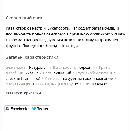
Скорочений опис
Кава, створює настрій. Букет сорта. Напродчут багата суміш, з
якої виходить повнотіле еспресо з приємною кислинкою.У смаку
та ароматі напою поєднуються нотки шоколаду та тропічних
фруктів. Походження бленд...
Читати далі...
Загальні характеристики
властивості
Натуральні
Вміст кофеїну
середній
Країна
виробник
Україна
Сорт
змішаний
Ступінь обсмажування
середня (віденська)
Упаковка
вакуумний пакет з клапаном
Фасування (г)
1000
Одиниці виміру
кг
Тип
В зернах
Всі характеристики
Facebook
Twitter