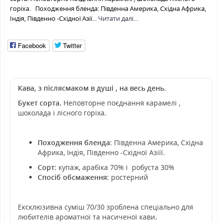
горіха. Походження бленда: Південна Америка, Східна Африка,
Індія, Південно -Східної Азії...
Читати далі...
Facebook
Twitter
Кава, з післясмаком в душі , на весь день.
Букет сорта.
Неповторне поєднання карамелі ,
шоколада і лісного горіха.
Походження бленда
: Південна Америка, Східна
Африка, Індія, Південно -Східної Азіїї.
Сорт
: купаж, арабіка 70% і робуста 30%
Спосіб обсмаження
: ростерний
Ексклюзивна суміш 70/30 зроблена спеціально для
любителів ароматної та насиченої кави.