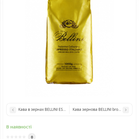
Кава зернова BELLINI bronza
Кава в зернах BELLINI ESPRESSO BAR
В наявності
0