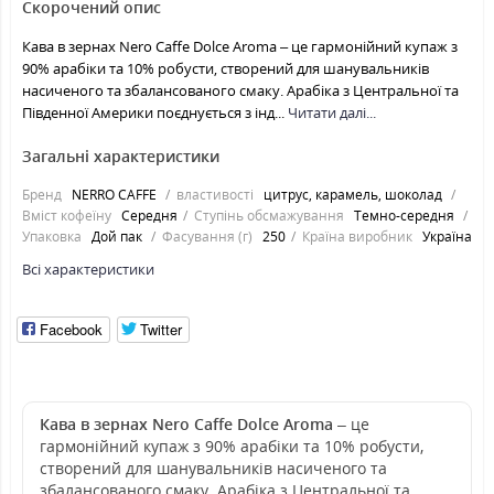
Скорочений опис
Кава в зернах Nero Caffe Dolce Aroma – це гармонійний купаж з
90% арабіки та 10% робусти, створений для шанувальників
насиченого та збалансованого смаку. Арабіка з Центральної та
Південної Америки поєднується з інд...
Читати далі...
Загальні характеристики
Бренд
NERRO CAFFE⁩
властивості
цитрус, карамель, шоколад
Вміст кофеїну
Середня
Ступінь обсмажування
Темно-середня
Упаковка
Дой пак
Фасування (г)
250
Країна виробник
Україна
Всі характеристики
Facebook
Twitter
Кава в зернах Nero Caffe Dolce Aroma
– це
гармонійний купаж з 90% арабіки та 10% робусти,
створений для шанувальників насиченого та
збалансованого смаку. Арабіка з Центральної та